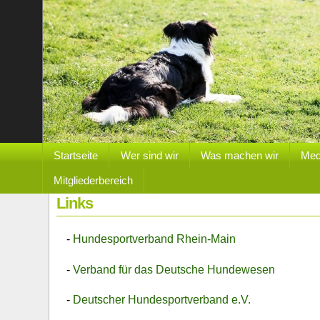
Startseite
Wer sind wir
Was machen wir
Med
Mitgliederbereich
Links
-
Hundesportverband Rhein-Main
-
Verband für das Deutsche Hundewesen
-
Deutscher Hundesportverband e.V.