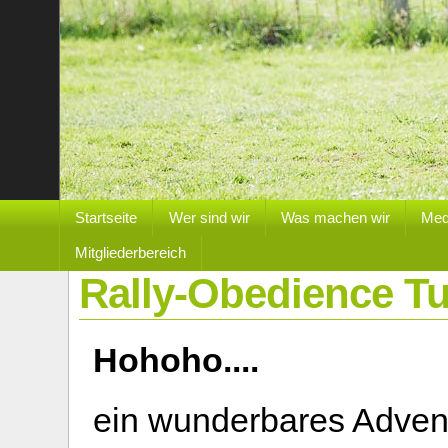
Startseite
Wer sind wir
Was machen wir
Med
Mitgliederbereich
Rally-Obedience Tu
Hohoho....
ein wunderbares Advent