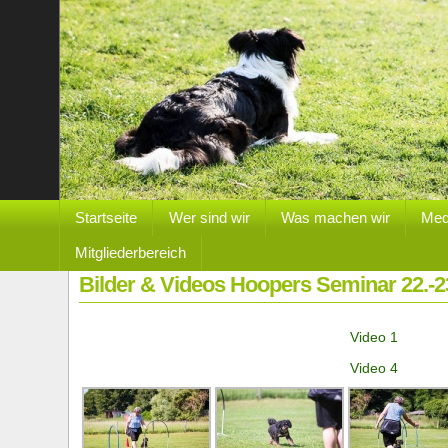
Startseite
Wer sind wir
Was machen wir
Med
Mitgliederbereich
Bilder & Videos Hoopers Seminar 22.-2
Video 1
Video 4